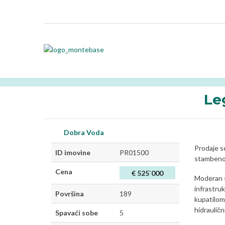
Le
Dobra Voda
Prodaje 
ID imovine
PR01500
stambenom
Cena
€ 525`000
Moderan s
infrastruk
Površina
189
kupatilom
hidrauličn
Spavaći sobe
5