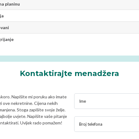
na planinu
ija
ovani
rijanje
Kontaktirajte menadžera
skoro. Napišite mi poruku ako imate
Ime
ezi ove nekretnine. Cijena nekih
anjena. Stoga zapišite svoje želje.
jbolje uvjete. Napišite vaše pitanje
ontaktirati. Uvijek rado pomažem!
Broj telefona