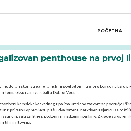
POČETNA
galizovan penthouse na prvoj lin
se
moderan stan sa panoramskim pogledom na more
koji se nalazi u 
 kompleksu na prvoj obali u Dobroj Vodi.
tambeni kompleks kaskadnog tipa ima uređeno zatvoreno područje i šir
turu: privatnu opremljenu plažu, dva bazena, natkrivenu sjenicu sa roštilj
 i saunom, salu za fitnes, podzemni i nadzemni parking. Zgrade su opreml
im tihim liftovima.