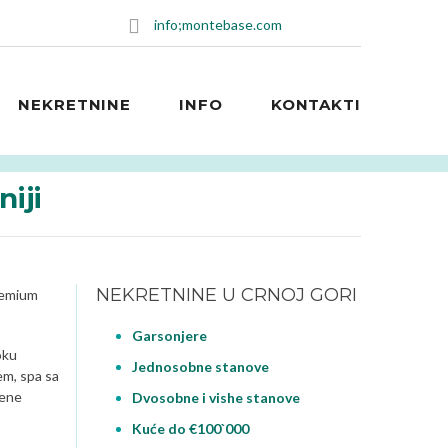
info;montebase.com
NEKRETNINE
INFO
KONTAKTI
iji
NEKRETNINE U CRNOJ GORI
premium
Garsonjere
oku
Jednosobne stanove
em, spa sa
jene
Dvosobne i vishe stanove
Kuće do €100`000