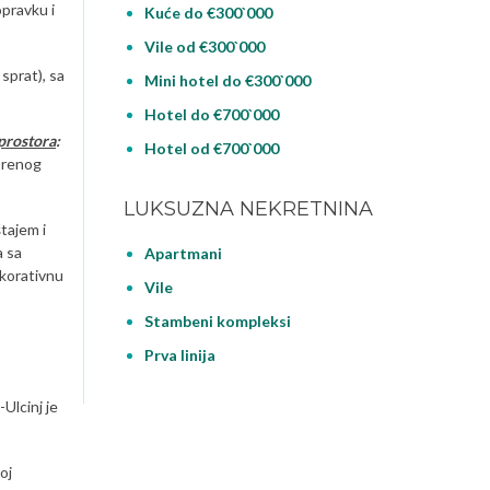
pravku i
Kuće do €300`000
Vile od €300`000
sprat), sa
Mini hotel do €300`000
Hotel do €700`000
prostora
:
Hotel od €700`000
vorenog
LUKSUZNA NEKRETNINA
tajem i
a sa
Apartmani
ekorativnu
Vile
Stambeni kompleksi
Prva linija
Ulcinj je
oj