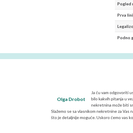
Pogled 
Prva lin
Legaliz
Podno g
Ja ću vam odgovoriti u
Olga Drobot
bilo kakvih pitanja u v
nekretnina može biti sm
Slažemo se sa vlasnikom nekretnine za Vas na
što je detaljnije moguće. Uskoro ćemo vas k