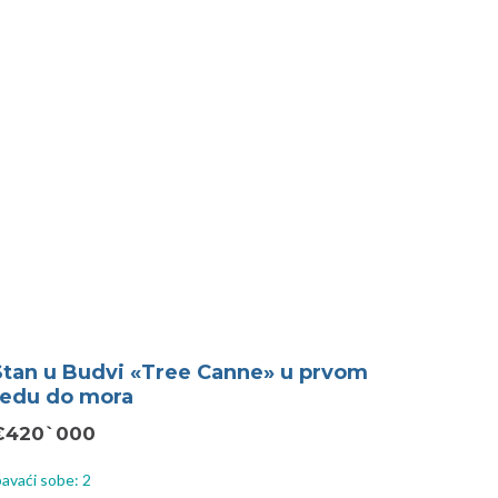
Stan u Budvi «Tree Canne» u prvom
redu do mora
€420`000
avaći sobe: 2