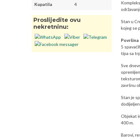
Kompleks 
Kupatila
4
održavanj
Proslijedite ovu
Stan u Crn
nekretninu:
kojeg se 
Površina
5 spavaći
tipa sa tr
Sve dnevn
opremljen
teksturom
završnu ob
Stan je sp
dodijelje
Objekat im
400 m.
Barovi, r