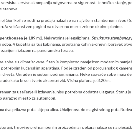
servisira servisna kompanija odgovorna za sigurnost, tehničko stanje, po
e stanova.
oj Gori koji se nudi na prodaju nalazi se na najvišem stambenom nivou (6. 
pruža veličanstven pogled na otvoreno more i zelene okolne planine.
 penthousea je 189 m2.
Nekretnina je legalizirana.
Struktura stambenog 
h soba, 4 kupatila sa tuš kabinama, prostrana kuhinja-dnevni boravak ot
pezarijom i izlazom na panoramsku terasu.
e sobe su klimatizovane. Stan je kompletno namješten modernim namješ
 potrebnim kućanskim aparatima. Pod je izrađen od porculanskog kamen
 drveta. Ugrađen je sistem podnog grijanja. Neke spavaće sobe imaju d
radu kako bi se stvorio akcentni zid. Visina plafona je 3,20 m.
reman za useljenje ili izdavanje, nisu potrebna dodatna ulaganja. Stanu je
no garažno mjesto za automobil.
a dva prilazna puta, slijepa ulica. Udaljenost do magistralnog puta Budva-
estorani, trgovine prehrambenim proizvodima i pekara nalaze se na pješačk