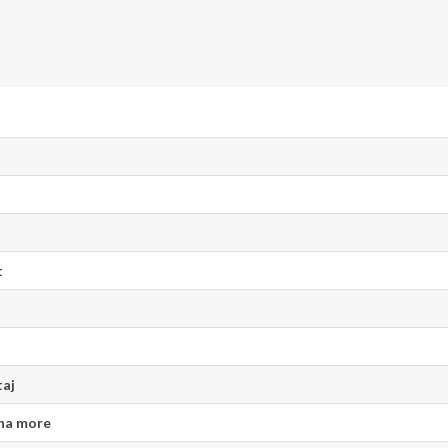
t
aj
na more