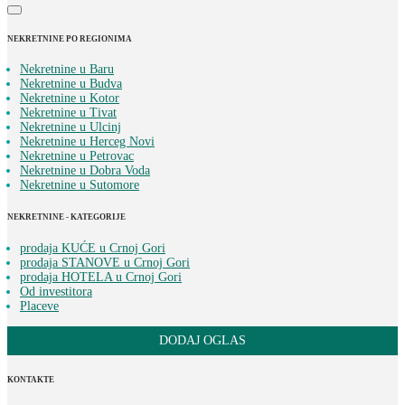
NEKRETNINE PO REGIONIMA
Nekretnine u Baru
Nekretnine u Budva
Nekretnine u Kotor
Nekretnine u Tivat
Nekretnine u Ulcinj
Nekretnine u Herceg Novi
Nekretnine u Petrovac
Nekretnine u Dobra Voda
Nekretnine u Sutomore
NEKRETNINE - KATEGORIJE
prodaja KUĆE u Crnoj Gori
prodaja STANOVE u Crnoj Gori
prodaja HOTELA u Crnoj Gori
Od investitora
Placeve
DODAJ OGLAS
KONTAKTE