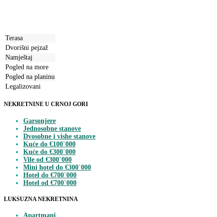
Terasa
Dvorišni pejzaž
Namještaj
Pogled na more
Pogled na planinu
Legalizovani
NEKRETNINE U CRNOJ GORI
Garsonjere
Jednosobne stanove
Dvosobne i vishe stanove
Kuće do €100`000
Kuće do €300`000
Vile od €300`000
Mini hotel do €300`000
Hotel do €700`000
Hotel od €700`000
LUKSUZNA NEKRETNINA
Apartmani