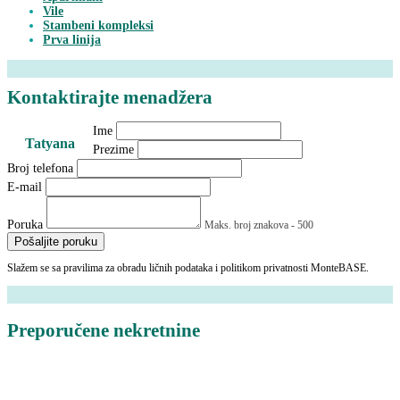
Vile
Stambeni kompleksi
Prva linija
Kontaktirajte menadžera
Ime
Tatyana
Prezime
Broj telefona
E-mail
Poruka
Maks. broj znakova - 500
Pošaljite poruku
Slažem se sa pravilima za obradu ličnih podataka i politikom privatnosti MonteBASE.
Preporučene nekretnine