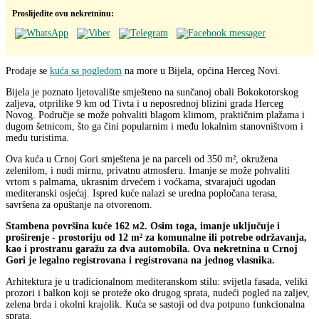
Proslijedite ovu nekretninu:
Prodaje se
kuća sa pogledom
na more u Bijela, općina Herceg Novi.
Bijela je poznato ljetovalište smješteno na sunčanoj obali Bokokotorskog
zaljeva, otprilike 9 km od Tivta i u neposrednoj blizini grada Herceg
Novog. Područje se može pohvaliti blagom klimom, praktičnim plažama i
dugom šetnicom, što ga čini popularnim i među lokalnim stanovništvom i
među turistima.
Ova kuća u Crnoj Gori smještena je na parceli od 350 m², okružena
zelenilom, i nudi mirnu, privatnu atmosferu. Imanje se može pohvaliti
vrtom s palmama, ukrasnim drvećem i voćkama, stvarajući ugodan
mediteranski osjećaj. Ispred kuće nalazi se uredna popločana terasa,
savršena za opuštanje na otvorenom.
Stambena površina kuće 162 м2. Osim toga, imanje uključuje i
proširenje - prostoriju od 12 m² za komunalne ili potrebe održavanja,
kao i prostranu garažu za dva automobila. Ova nekretnina u Crnoj
Gori je legalno registrovana i registrovana na jednog vlasnika.
Arhitektura je u tradicionalnom mediteranskom stilu: svijetla fasada, veliki
prozori i balkon koji se proteže oko drugog sprata, nudeći pogled na zaljev,
zelena brda i okolni krajolik. Kuća se sastoji od dva potpuno funkcionalna
sprata.