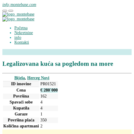
info;montebase.com
Početna
Nekretnine
info
Kontakti
Legalizovana kuća sa pogledom na more
Bijela
,
Herceg Novi
ID imovine
PR01521
Cena
€ 280`000
Površina
162
Spavaći sobe
4
Kupatila
4
Garaze
1
Površina plaća
350
Količina apartmani
2