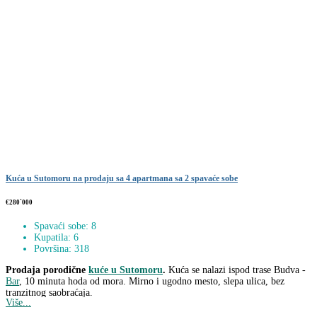
Kuća u Sutomoru na prodaju sa 4 apartmana sa 2 spavaće sobe
€280`000
Spavaći sobe: 8
Kupatila: 6
Površina: 318
Prodaja porodične
kuće u Sutomoru
.
Kuća se nalazi ispod trase Budva -
Bar
, 10 minuta hoda od mora. Mirno i ugodno mesto, slepa ulica, bez
tranzitnog saobraćaja.
Više...