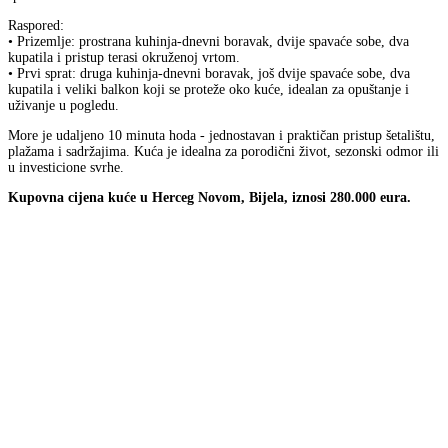
Raspored:
• Prizemlje: prostrana kuhinja-dnevni boravak, dvije spavaće sobe, dva
kupatila i pristup terasi okruženoj vrtom.
• Prvi sprat: druga kuhinja-dnevni boravak, još dvije spavaće sobe, dva
kupatila i veliki balkon koji se proteže oko kuće, idealan za opuštanje i
uživanje u pogledu.
More je udaljeno 10 minuta hoda - jednostavan i praktičan pristup šetalištu,
plažama i sadržajima. Kuća je idealna za porodični život, sezonski odmor ili
u investicione svrhe.
Kupovna cijena kuće u Herceg Novom, Bijela, iznosi 280.000 eura.