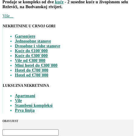
Prodaje se kompleks od dve
kuće
- 2 susedne kuće u živopisnom selu
Reževići, na Budvanskoj rivijeri.
Više...
NEKRETNINE U CRNOJ GORI
Garsonjere
Jednosobne stanove
Dvosobne i vishe stanove
Kuće do €100`000
Kuće do €300`000
Vile od €300`000
Mini hotel do €300`000
Hotel do €700`000
Hotel od €700`000
LUKSUZNA NEKRETNINA
Apartmani
Vile
Stambeni kompleksi
Prva linija
OBAVIJEST