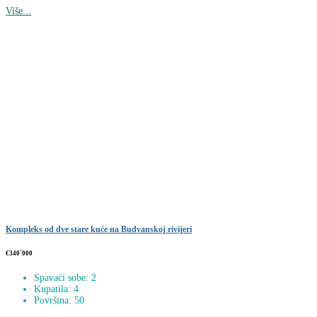
Više...
Kompleks od dve stare kuće na Budvanskoj rivijeri
€340`000
Spavaći sobe: 2
Kupatila: 4
Površina: 50