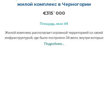
жилой комплекс в Черногории
€315`000
Площадь, кв.м: 64
Жилой комплекс располагает огромной территорией со своей
инфраструктурой, где было построено 36 вилл, внутри которых
в общей сложности 205 апартаментов. В данный момент на
Подробнее...
продажу осталось 33 апартамента класса
Де Люкс
.
Виллы в комплексе расположены в несколько линий от моря. Из
всех домов открывается невероятный вид на открытое море в
Черногории. На продажу есть апартаменты первичного (от
застройщика) и вторичного рынка.