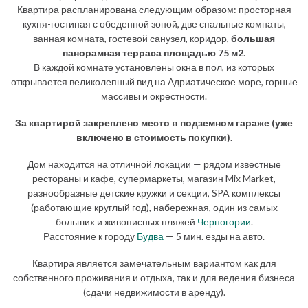
Квартира распланирована следующим образом:
просторная
кухня-гостиная с обеденной зоной, две спальные комнаты,
ванная комната, гостевой санузел, коридор,
большая
панорамная терраса площадью 75 м2
.
В каждой комнате установлены окна в пол, из которых
открывается великолепный вид на Адриатическое море, горные
массивы и окрестности.
За квартирой закреплено место в подземном гараже (уже
включено в стоимость покупки).
Дом находится на отличной локации — рядом известные
рестораны и кафе, супермаркеты, магазин Mix Market,
разнообразные детские кружки и секции, SPA комплексы
(работающие круглый год), набережная, один из самых
больших и живописных пляжей
Черногории
.
Расстояние к городу
Будва
— 5 мин. езды на авто.
Квартира является замечательным вариантом как для
собственного проживания и отдыха, так и для ведения бизнеса
(сдачи недвижимости в аренду).