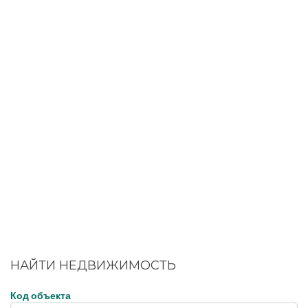
водопровод (хороший напор воды),
канализация и электричество.
К морю 3 минуты пешком по прямой
тропинке.
Стоимость
дома
в Сутоморе - 149 000
евро.
НАЙТИ НЕДВИЖИМОСТЬ
Код объекта