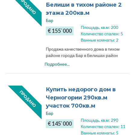
ПРОДАНО
Белиши в тихом районе 2
документы к продаже проверены.
Площадь квартиры составляет 55кв.м: 1
этажа 200кв.м
Стоимость составляет 100 000 евро
спальная комната, гостиная комната с
Бар
кухней, большая ванная комната с
Площадь, кв.м: 200
€ 155`000
душевой кабинкой. Квартира после
Количество спален: 5
ремонта, с мебелью и бытовой техникой.
Ванные комнаты: 2
Угловая терраса на 2 стороны дома, с
Продажа качественного дома в тихом
которой открывается вид на город, горы и
районе города Бар в Белишах район
частично море.
Ахметов Брег.
Подробнее...
Стоимость квартиры в Баре
60 000 евро
2 этажа, площадь дома 200кв.м,
земельный участок 500кв.м, от центра
города - 1500м, от пляжа - 2000м.
Купить недорого дом в
ПРОДАНО
Черногории 290кв.м
Дом строился «для себя» просторным и
комфортным: 3 спальные комнаты,
участок 700кв.м
гостиная, зона кухни, 1 туалетная комната
Бар
с душевой кабинкой, 1 туалетная комната с
Площадь, кв.м: 290
€ 145`000
ванной, отдельная гардеробная комната,
Количество спален: 11
кладовка для хранения бытовых
Ванные комнаты: 5