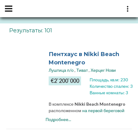
Результаты: 101
Пентхаус в Nikki Beach
Montenegro
Луштица п/о
,
Тиват
,
Херцег Нови
Площадь, кв.м: 230
€2`200`000
Количество спален: 3
Ванные комнаты: 3
В комплексе
Nikki Beach Montenegro
расположенном
на первой береговой
линии
Бока-Которского залива предложен
Подробнее...
к продаже роскошный пентхаус с тремя
спальнями и просторной панорамной
террасой.