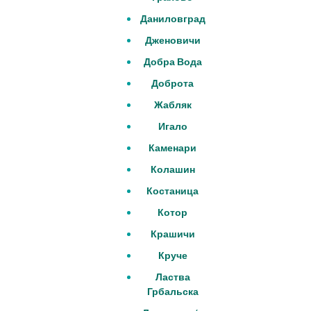
Даниловград
Дженовичи
Добра Вода
Доброта
Жабляк
Игало
Каменари
Колашин
Костаница
Котор
Крашичи
Круче
Ластва
Грбальска