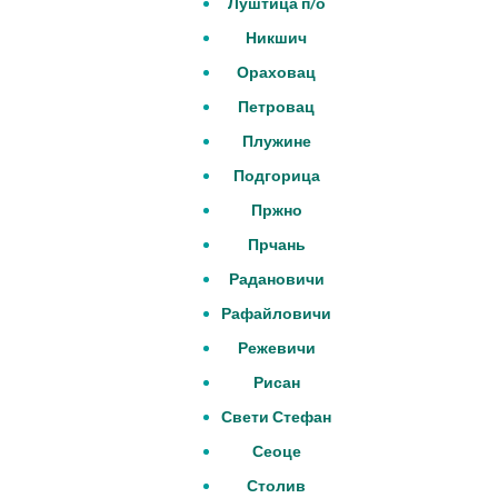
Луштица п/о
Никшич
Ораховац
Петровац
Плужине
Подгорица
Пржно
Прчань
Радановичи
Рафайловичи
Режевичи
Рисан
Свети Стефан
Сеоце
Столив